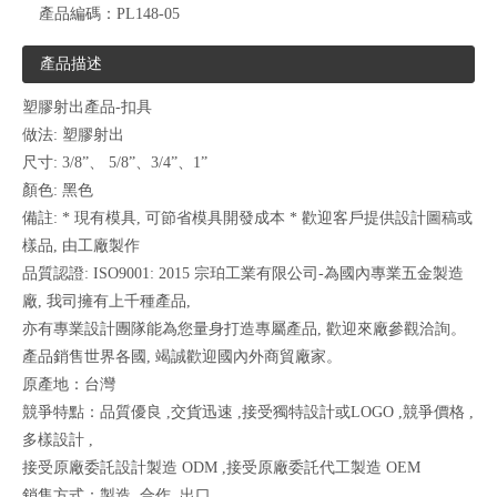
產品編碼：
PL148-05
產品描述
塑膠射出產品-扣具
做法: 塑膠射出
尺寸: 3/8”、 5/8”、3/4”、1”
顏色: 黑色
備註: * 現有模具, 可節省模具開發成本 * 歡迎客戶提供設計圖稿或
樣品, 由工廠製作
品質認證: ISO9001: 2015 宗珀工業有限公司-為國內專業五金製造
廠, 我司擁有上千種產品,
亦有專業設計團隊能為您量身打造專屬產品, 歡迎來廠參觀洽詢。
產品銷售世界各國, 竭誠歡迎國內外商貿廠家。
原產地：台灣
競爭特點：品質優良 ,交貨迅速 ,接受獨特設計或LOGO ,競爭價格 ,
多樣設計 ,
接受原廠委託設計製造 ODM ,接受原廠委託代工製造 OEM
銷售方式：製造 ,合作 ,出口