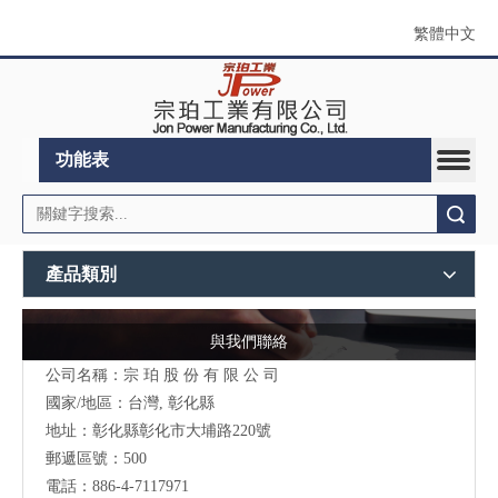
繁體中文
功能表
搜索
產品類別
與我們聯絡
公司名稱：宗 珀 股 份 有 限 公 司
國家/地區：台灣, 彰化縣
地址：彰化縣彰化市大埔路220號
郵遞區號：500
電話：886-4-7117971