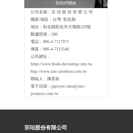
與我們聯絡
公司名稱：宗 珀 股 份 有 限 公 司
國家/地區：台灣, 彰化縣
地址：彰化縣彰化市大埔路220號
郵遞區號：500
電話：886-4-7117971
傳真：886-4-7113548
公司網址：
https://www.hook-diecasting.com.tw
,
http://www.zinc-products.com.tw
聯絡人：陳景崧
電子信箱：
jppower.chen@zinc-
products.com.tw
宗珀股份有限公司