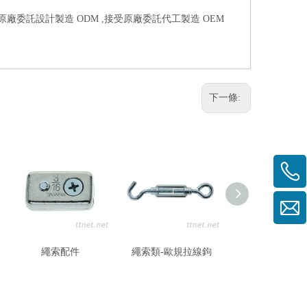
受原廠委託設計製造 ODM ,接受原廠委託代工製造 OEM
下一條:
繩索配件
繩索類-歐規拉線鉤
繩索類-夾繩