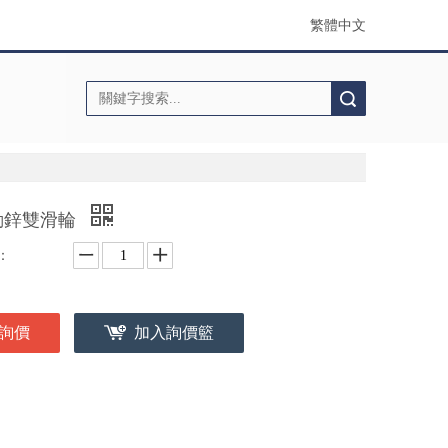
繁體中文
搜索
動鋅雙滑輪
：
詢價
加入詢價籃