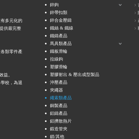
鋅鉤
鋅帶扣類
鋅合金壓鑄
自設有多元化的
鐵絲 & 鐵線
提供最完整
鐵鑄產品
馬具類產品
鐵板滑輪
產各類零件產
拉線鉤
塑膠滑輪
塑膠射出 & 壓出成型製品
效益。
沖壓產品
具學校，為退
夾繩器
繩索類產品
銅製產品
鋁鑄產品
鋁擠散熱片
鍛造管夾
鎖/其他