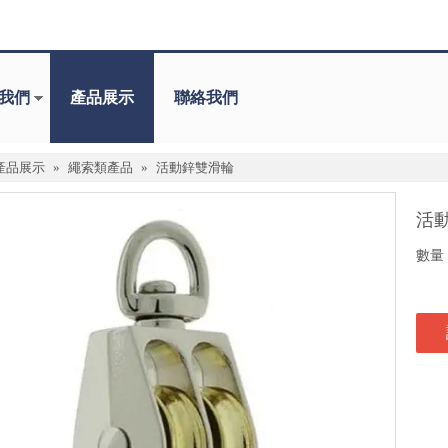
我們
產品展示
聯絡我們
產品展示
»
繩索類產品
»
活動鋅雙滑輪
活
數量